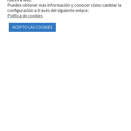
Puedes obtener más información y conocer cómo cambiar la
configuración a través del siguiente enlace:
Política de cookies
ACEPTO LAS COOKIES
CONTACTO
Parque Empresarial Las Condas , Nave 1
05440 Piedralaves-Ávila
603 57 44 50
info@motorecambiosfldelhierro.com
Síguenos en Facebook
Síguenos en Instagram
NAVEGACIÓN