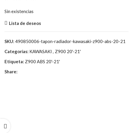
49,74€.
10,00€.
Sin existencias
Lista de deseos
SKU:
490850006-tapon-radiador-kawasaki-z900-abs-20-21
Categorías:
KAWASAKI
,
Z900 20'-21'
Etiqueta:
Z900 ABS 20'-21'
Share: