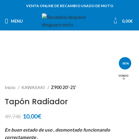
VENTA ONLINE DE RECAMBIO USADO DE MOTO
0
MENU
0,00
€
-80%
VENDID
O
Inicio
KAWASAKI
Z900 20'-21'
Tapón Radiador
El
El
10,00
€
49,74
€
precio
precio
original
actual
En buen estado de uso , desmontado funcionando
era:
es:
correctamente .