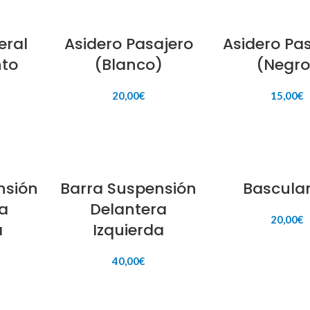
eral
Asidero Pasajero
Asidero Pa
nto
(Blanco)
(Negro
20,00
€
15,00
€
ITO
AÑADIR AL CARRITO
AÑADIR AL CAR
nsión
Barra Suspensión
Bascula
a
Delantera
20,00
€
a
Izquierda
AÑADIR AL CAR
40,00
€
ITO
AÑADIR AL CARRITO