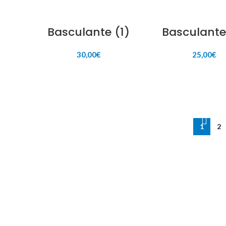
Basculante (1)
Basculante
30,00
€
25,00
€
AÑADIR AL CARRITO
AÑADIR AL CARR
1
2