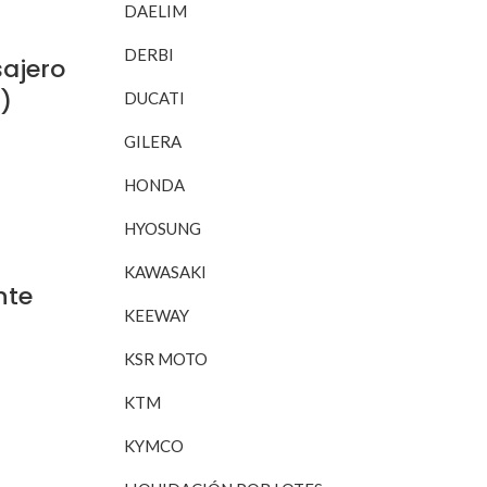
DAELIM
DERBI
sajero
)
DUCATI
GILERA
HONDA
RITO
HYOSUNG
KAWASAKI
nte
KEEWAY
KSR MOTO
RITO
KTM
KYMCO