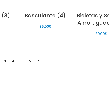
 (3)
Basculante (4)
Bieletas y 
Amortiguad
35,00
€
20,00
€
ITO
AÑADIR AL CARRITO
AÑADIR AL CAR
3
4
5
6
7
→