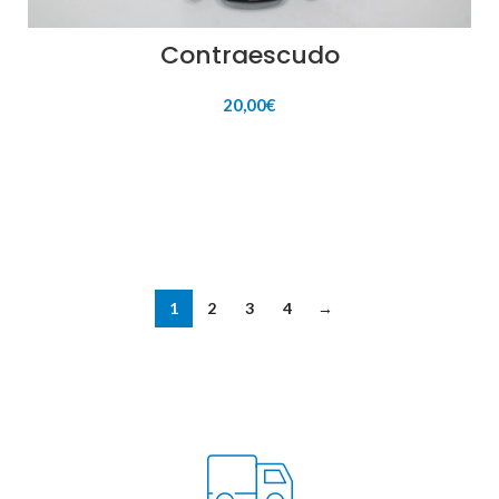
Contraescudo
20,00
€
AÑADIR AL CARRITO
1
2
3
4
→