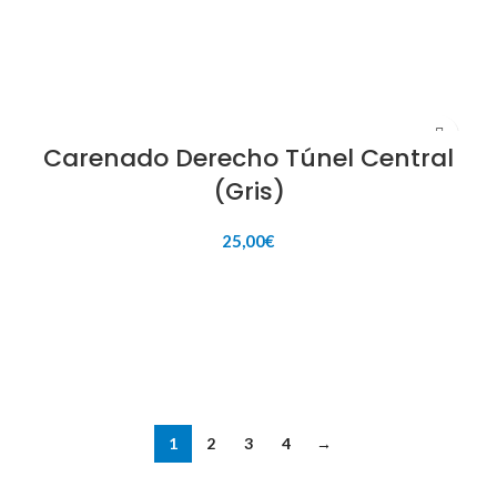
Carenado Derecho Túnel Central
(Gris)
25,00
€
AÑADIR AL CARRITO
1
2
3
4
→