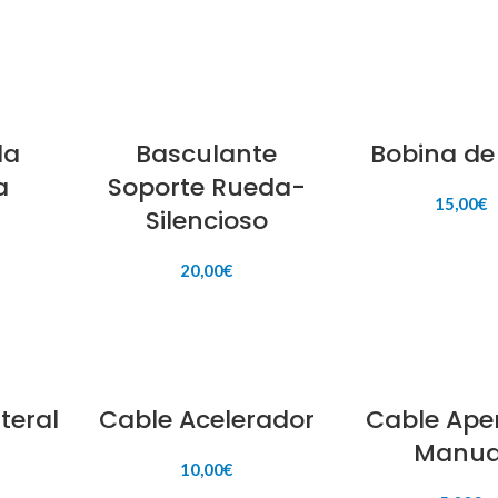
la
Basculante
Bobina de
a
Soporte Rueda-
15,00
€
Silencioso
AÑADIR AL CAR
20,00
€
ITO
AÑADIR AL CARRITO
teral
Cable Acelerador
Cable Ape
Manua
10,00
€