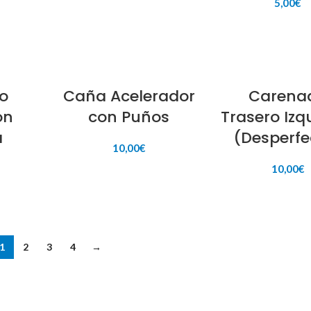
5,00
€
ITO
AÑADIR AL CARRITO
AÑADIR AL CAR
o
Caña Acelerador
Carena
ón
con Puños
Trasero Izq
a
(Desperfe
10,00
€
10,00
€
AÑADIR AL CARRITO
ITO
AÑADIR AL CAR
1
2
3
4
→