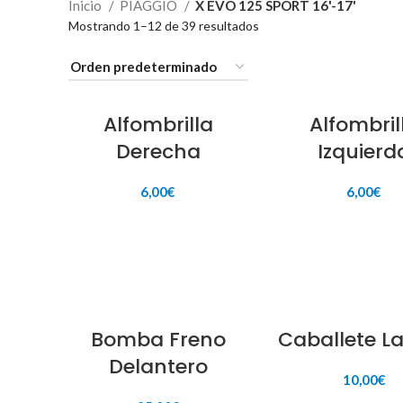
Inicio
PIAGGIO
X EVO 125 SPORT 16'-17'
Mostrando 1–12 de 39 resultados
Alfombrilla
Alfombril
Derecha
Izquierd
6,00
€
6,00
€
AÑADIR AL CARRITO
AÑADIR AL CARR
Bomba Freno
Caballete La
Delantero
10,00
€