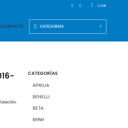
0
0,00
€
O
CONTACTO
CATEGORÍAS
CATEGORÍAS
016-
APRILIA
BENELLI
talación.
BETA
BMW