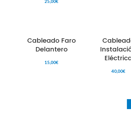
25,00
€
AÑADIR AL CARR
AÑADIR AL CARRITO
Cableado Faro
Cablead
Delantero
Instalaci
Eléctric
15,00
€
40,00
€
AÑADIR AL CARRITO
AÑADIR AL CARR