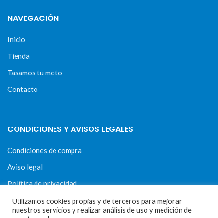
NAVEGACIÓN
Inicio
Tienda
Tasamos tu moto
Contacto
CONDICIONES Y AVISOS LEGALES
Condiciones de compra
Aviso legal
Política de privacidad
Política de cookies
Utilizamos cookies propias y de terceros para mejorar
nuestros servicios y realizar análisis de uso y medición de