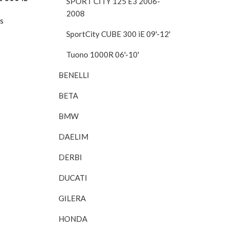
SPORT CITY 125 E3 2006-
2008
os
SportCity CUBE 300 iE 09'-12'
Tuono 1000R 06'-10'
BENELLI
BETA
BMW
DAELIM
DERBI
DUCATI
GILERA
HONDA