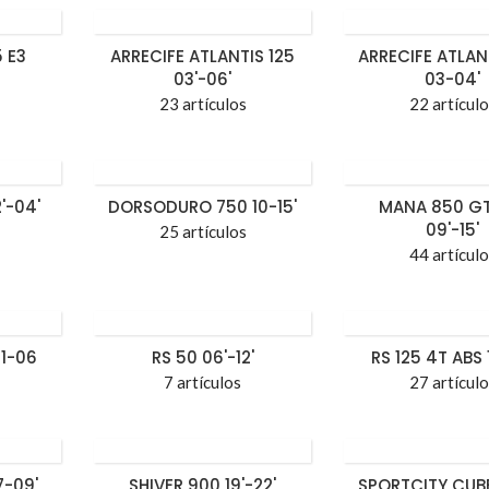
5 E3
ARRECIFE ATLANTIS 125
ARRECIFE ATLAN
03'-06'
03-04'
23 artículos
22 artícul
'-04'
DORSODURO 750 10-15'
MANA 850 GT
09'-15'
25 artículos
44 artícul
1-06
RS 50 06'-12'
RS 125 4T ABS 1
7 artículos
27 artícul
7-09'
SHIVER 900 19'-22'
SPORTCITY CUBE