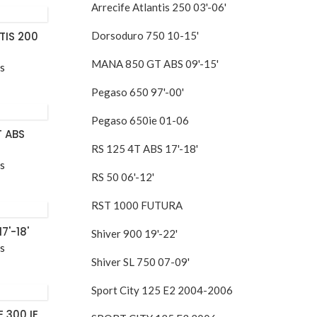
Arrecife Atlantis 250 03'-06'
TIS 200
Dorsoduro 750 10-15'
MANA 850 GT ABS 09'-15'
os
Pegaso 650 97'-00'
Pegaso 650ie 01-06
 ABS
RS 125 4T ABS 17'-18'
os
RS 50 06'-12'
RST 1000 FUTURA
7'-18'
Shiver 900 19'-22'
os
Shiver SL 750 07-09'
Sport City 125 E2 2004-2006
 300 IE