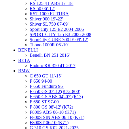
RS 125 4T ABS 17'-18'
RS 50 06'-12'
RST 1000 FUTURA
Shiver 900 19'-22'
Shiver SL 750 07-09'
Sport City 125 E2 2004-2006
SPORT CITY 125 E3 2006-2008
SportCity CUBE 300 iE 09'-12'
Tuono 1000R 06'-10'
BENELLI
Benelli BN 251 2016'
BETA
Enduro RR 350 4T 2017
BMW
C 650 GT 11'-15'
F 650 94-00
F 650 Funduro 95'
F 650 GS 07'-12'(K72-800)
F 650 GS ABS 04'-07' (R13)
F 650 ST 97-00
F 800 GS 08'-12' (K72)
F800S ABS 06-10 (K71)
F800S SIN ABS 06-10 (K71)
F800ST 06-10 (K71)
G 310 GS K02 2021-2025