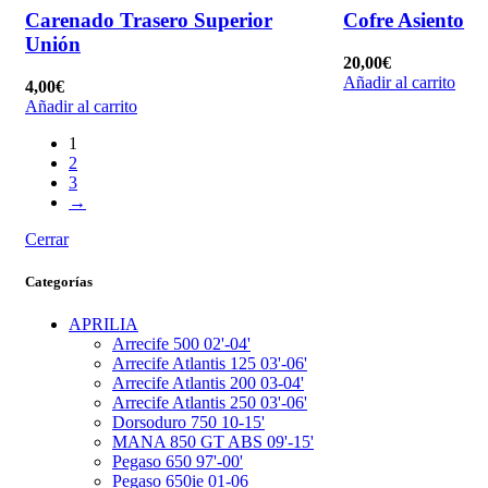
Carenado Trasero Superior
Cofre Asiento
Unión
20,00
€
Añadir al carrito
4,00
€
Añadir al carrito
1
2
3
→
Cerrar
Categorías
APRILIA
Arrecife 500 02'-04'
Arrecife Atlantis 125 03'-06'
Arrecife Atlantis 200 03-04'
Arrecife Atlantis 250 03'-06'
Dorsoduro 750 10-15'
MANA 850 GT ABS 09'-15'
Pegaso 650 97'-00'
Pegaso 650ie 01-06