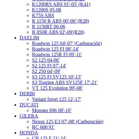
K1200RS ABS 01'-05' (K41)
K1200S 05-08
K75S ABS
R 1150 R ABS 00'-06' (R28)
R 1150RT 00-06
R 850R ABS 02'-09'(R28)
DAELIM
Roadwin 125 04'-07' (Carburación)
Roadwin 125 FI 08'-14'
Roadwin 125R FI 09'-11'
S2 125 04-06'
S2 125 FI 07'-14'
S2 250 04'-09'
S3 125 FI SV125 10'-13'
S3 Touring ABS SV125F 17'-21'
VT 125 Evolution 99'-08'
DERBI
Variant Sport 125 12'-17'
DUCATI
Monster 696 08'-10'
GILERA
Nexus 125 E3 07'-08' (Carburación)
RC 600 91'
HONDA
CB 125 F 21'-24'