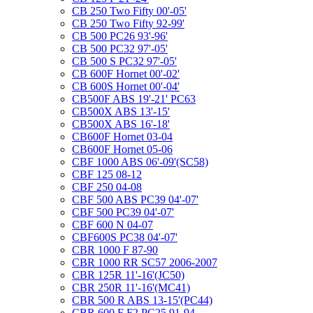
CB 250 Two Fifty 00'-05'
CB 250 Two Fifty 92-99'
CB 500 PC26 93'-96'
CB 500 PC32 97'-05'
CB 500 S PC32 97'-05'
CB 600F Hornet 00'-02'
CB 600S Hornet 00'-04'
CB500F ABS 19'-21' PC63
CB500X ABS 13'-15'
CB500X ABS 16'-18'
CB600F Hornet 03-04
CB600F Hornet 05-06
CBF 1000 ABS 06'-09'(SC58)
CBF 125 08-12
CBF 250 04-08
CBF 500 ABS PC39 04'-07'
CBF 500 PC39 04'-07'
CBF 600 N 04-07
CBF600S PC38 04'-07'
CBR 1000 F 87-90
CBR 1000 RR SC57 2006-2007
CBR 125R 11'-16'(JC50)
CBR 250R 11'-16'(MC41)
CBR 500 R ABS 13-15'(PC44)
CBR 600 F F2 PC25 91-94