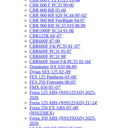
CBR 600 F PC35 99-00
CBR 600 RR 05-06
CBR 900 RR 929 SC44 00'-02'
CBR 900 RR FireBlade 94-97
CBR 900 RR SC33 919 98-99
CBR1000F SC24 91-96
CBR125R 04'-07'
CBR600F 87-90
CBR600F F4i PC35 01'-07'
CBR600F PC31 95-97
CBR600F PC31 98'
CBR600F Sport F4i PC35 01'-04'
Dominator NX 650 88-89
Dylan SES 125 02'-09'
FES 125 Pantheon 03'-06'
FES 250 Foresight 98-05'
FMX 650 05'-07'
Forza 125 ABS (NSS125AD) 2025-
2026
Forza 125 ABS (NSS125AD) 21'-24'
Forza 250 EX ABS 05'-08'
(NSS250EX)
Forza 350 ABS (NSS350AD) 2025-
2026