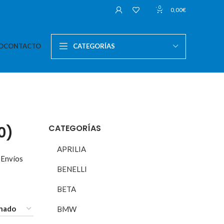
0
0,00
€
O
CONTACTO
CATEGORÍAS
CATEGORÍAS
0)
APRILIA
 Envíos
BENELLI
BETA
BMW