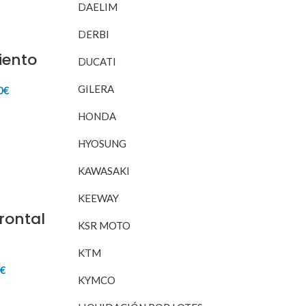
DAELIM
DERBI
iento
DUCATI
GILERA
El
0
€
o
precio
nal
actual
HONDA
RITO
es:
0€.
15,00€.
HYOSUNG
KAWASAKI
KEEWAY
rontal
KSR MOTO
KTM
El
0
€
KYMCO
io
precio
inal
actual
RITO