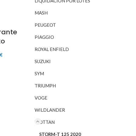
LIQUIDACIÓN POR LOTES
es:
0€.
8,00€.
MASH
PEUGEOT
rante
PIAGGIO
to
ROYAL ENFIELD
El
0
€
io
precio
SUZUKI
inal
actual
RITO
es:
SYM
0€.
5,00€.
TRIUMPH
VOGE
WILDLANDER
WOTTAN
STORM-T 125 2020