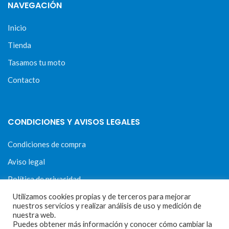
NAVEGACIÓN
Inicio
Tienda
Tasamos tu moto
Contacto
CONDICIONES Y AVISOS LEGALES
Condiciones de compra
Aviso legal
Política de privacidad
Política de cookies
Utilizamos cookies propias y de terceros para mejorar
nuestros servicios y realizar análisis de uso y medición de
nuestra web.
Puedes obtener más información y conocer cómo cambiar la