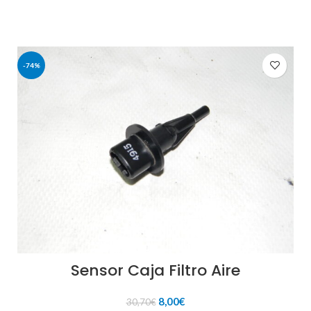
-74%
Sensor Caja Filtro Aire
El
El
8,00
€
30,70
€