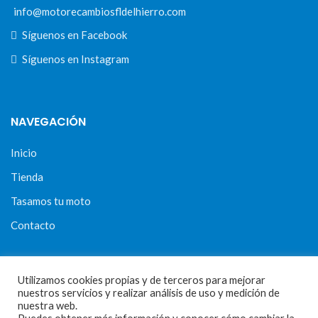
info@motorecambiosfldelhierro.com
Síguenos en Facebook
Síguenos en Instagram
NAVEGACIÓN
Inicio
Tienda
Tasamos tu moto
Contacto
Utilizamos cookies propias y de terceros para mejorar
CONDICIONES Y AVISOS LEGALES
nuestros servicios y realizar análisis de uso y medición de
nuestra web.
Condiciones de compra