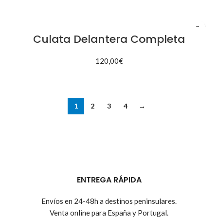
AÑADIR AL CARRITO
Culata Delantera Completa
120,00
€
AÑADIR AL CARRITO
1
2
3
4
→
ENTREGA RÁPIDA
Envíos en 24-48h a destinos peninsulares.
Venta online para España y Portugal.