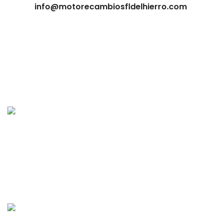
info@motorecambiosfldelhierro.com
Tienda online de recambios usados de moto.
Compra de motos para despiece.
Tramitación de bajas.
Tasación online de motos.
Centro CATV Autorizado