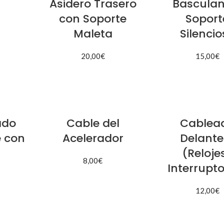
Asidero Trasero
Basculan
con Soporte
Soport
Maleta
Silencio
ITO
20,00
€
15,00
€
AÑADIR AL CARRITO
AÑADIR AL CAR
ado
Cable del
Cablea
e con
Acelerador
Delante
(Reloje
8,00
€
Interrupt
AÑADIR AL CARRITO
12,00
€
ITO
AÑADIR AL CAR