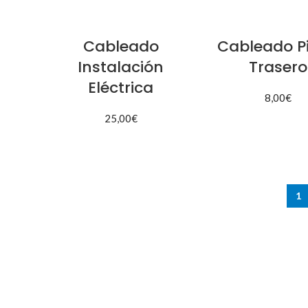
Cableado
Cableado Pi
Instalación
Trasero
Eléctrica
8,00
€
25,00
€
AÑADIR AL CARR
AÑADIR AL CARRITO
1