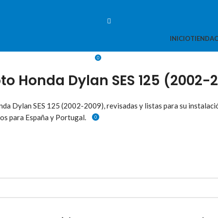
INICIO
TIENDA
0
0,00
€
o Honda Dylan SES 125 (2002-
VENTA ONLINE DE RECAMBIO USADO DE MOTO
MENU
a Dylan SES 125 (2002-2009), revisadas y listas para su instalaci
os para España y Portugal.
0
0,00
€