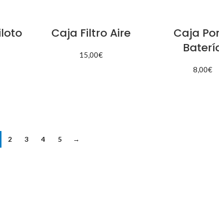
loto
Caja Filtro Aire
Caja Po
Baterí
15,00
€
8,00
€
AÑADIR AL CARRITO
ITO
AÑADIR AL CAR
2
3
4
5
→