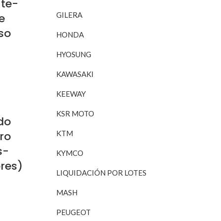
te-
GILERA
e
so
HONDA
HYOSUNG
KAWASAKI
RITO
KEEWAY
KSR MOTO
do
ro
KTM
s-
KYMCO
ores)
LIQUIDACIÓN POR LOTES
MASH
RITO
PEUGEOT