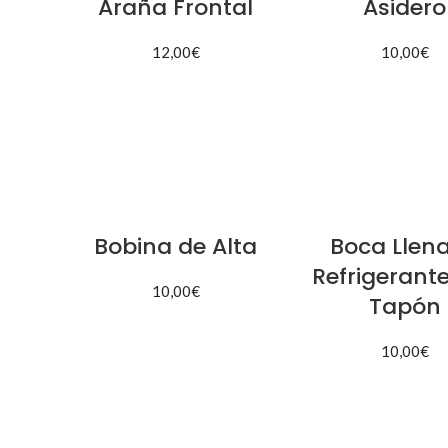
Araña Frontal
Asidero
12,00
€
10,00
€
AÑADIR AL CARRITO
AÑADIR AL CARR
Bobina de Alta
Boca Llen
Refrigerant
10,00
€
Tapón
AÑADIR AL CARRITO
10,00
€
AÑADIR AL CARR