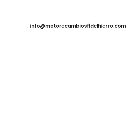
info@motorecambiosfldelhierro.com
NAVEGACIÓN
Inicio