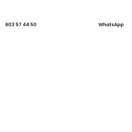
603 57 44 50
WhatsApp
CONTACTO
Parque Empresarial Las Condas , Nave 1