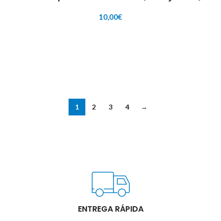
10,00
€
AÑADIR AL CARRITO
1
2
3
4
→
ENTREGA RÁPIDA