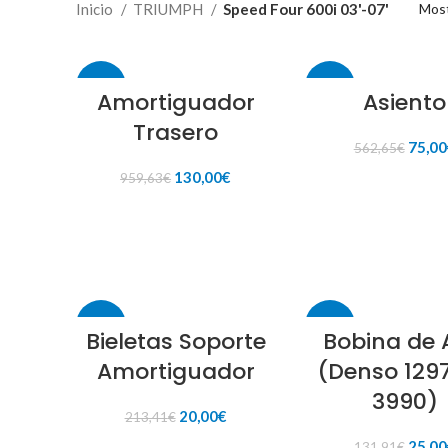
Inicio
TRIUMPH
Speed Four 600i 03'-07'
Most
-86%
-87%
Amortiguador
Asiento
Trasero
El
75,00
562,65
€
preci
El
El
130,00
€
959,63
€
origin
AÑADIR AL CARR
precio
precio
era:
original
actual
AÑADIR AL CARRITO
562,6
era:
es:
959,63€.
130,00€.
-91%
-81%
Bieletas Soporte
Bobina de 
Amortiguador
(Denso 129
3990)
El
El
20,00
€
213,41
€
precio
precio
El
25,00
131,91
€