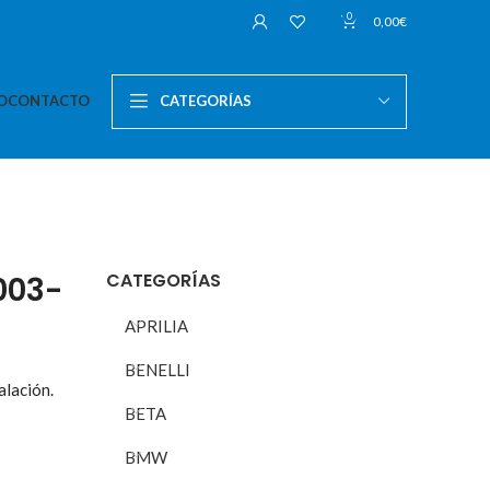
0
0,00
€
O
CONTACTO
CATEGORÍAS
CATEGORÍAS
003-
APRILIA
BENELLI
alación.
BETA
BMW