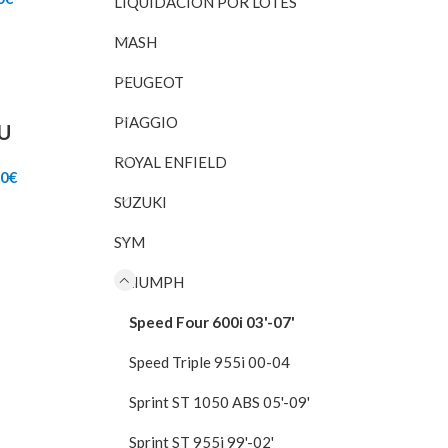
LIQUIDACIÓN POR LOTES
o
precio
nal
actual
RITO
MASH
es:
5€.
15,00€.
PEUGEOT
PIAGGIO
U
ROYAL ENFIELD
El
00
€
io
precio
SUZUKI
inal
actual
RITO
es:
SYM
50€.
90,00€.
TRIUMPH
Speed Four 600i 03'-07'
Speed Triple 955i 00-04
Sprint ST 1050 ABS 05'-09'
Sprint ST 955i 99'-02'