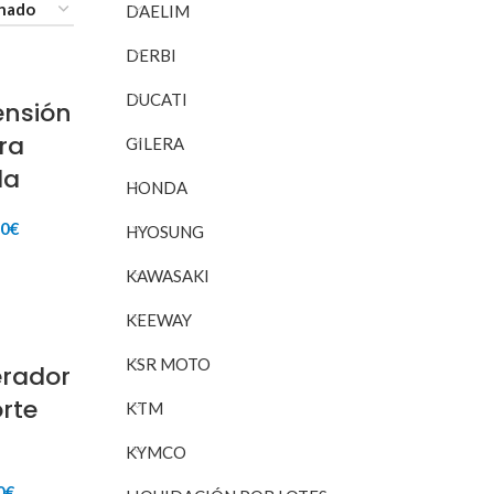
DAELIM
DERBI
DUCATI
ensión
ra
GILERA
da
HONDA
El
00
€
HYOSUNG
io
precio
inal
actual
RITO
KAWASAKI
es:
73€.
75,00€.
KEEWAY
KSR MOTO
erador
rte
KTM
KYMCO
El
0
€