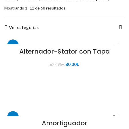
Mostrando 1–12 de 68 resultados
Ver categorías
-87%
Alternador-Stator con Tapa
El
El
80,00
€
628,95
€
precio
precio
original
actual
AÑADIR AL CARRITO
era:
es:
628,95€.
80,00€.
-84%
Amortiguador