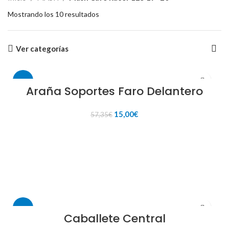
Mostrando los 10 resultados
Ver categorías
-74%
Araña Soportes Faro Delantero
El
El
15,00
€
57,35
€
precio
precio
original
actual
AÑADIR AL CARRITO
era:
es:
57,35€.
15,00€.
-67%
Caballete Central