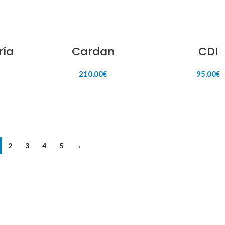
AÑADIR AL CARRITO
AÑADIR AL CAR
ría
Cardan
CDI
210,00
€
95,00
€
ITO
AÑADIR AL CARRITO
AÑADIR AL CAR
2
3
4
5
→