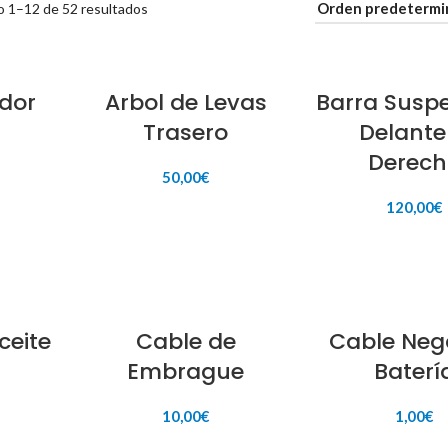
 1–12 de 52 resultados
dor
Arbol de Levas
Barra Susp
Trasero
Delante
Derec
50,00
€
ITO
120,00
€
AÑADIR AL CARRITO
AÑADIR AL CAR
ceite
Cable de
Cable Neg
Embrague
Baterí
10,00
€
1,00
€
ITO