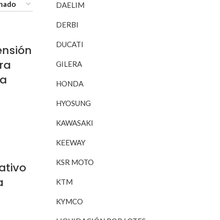
DAELIM
DERBI
DUCATI
ensión
ra
GILERA
ha
HONDA
HYOSUNG
RITO
KAWASAKI
KEEWAY
KSR MOTO
ativo
a
KTM
KYMCO