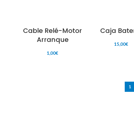
AÑADIR AL CARRITO
Cable Relé-Motor
Caja Bate
Arranque
15,00
€
1,00
€
AÑADIR AL CARR
AÑADIR AL CARRITO
1