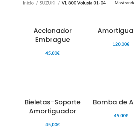
Inicio
SUZUKI
VL 800 Volusia 01-04
Mostrando
Accionador
Amortigua
Embrague
120,00
€
45,00
€
AÑADIR AL CARR
AÑADIR AL CARRITO
Bieletas-Soporte
Bomba de A
Amortiguador
45,00
€
45,00
€
AÑADIR AL CARR