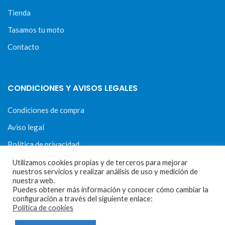
Tienda
Tasamos tu moto
Contacto
CONDICIONES Y AVISOS LEGALES
Condiciones de compra
Aviso legal
Política de privacidad
Política de cookies
Utilizamos cookies propias y de terceros para mejorar
nuestros servicios y realizar análisis de uso y medición de
nuestra web.
Puedes obtener más información y conocer cómo cambiar la
configuración a través del siguiente enlace:
Política de cookies
MOTORECAMBIOS FL DEL HIERRO
| DISEÑO WEB
HARRY SOUL