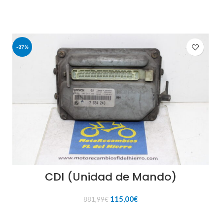
-87%
CDI (Unidad de Mando)
El
El
115,00
€
881,99
€
precio
precio
original
actual
AÑADIR AL CARRITO