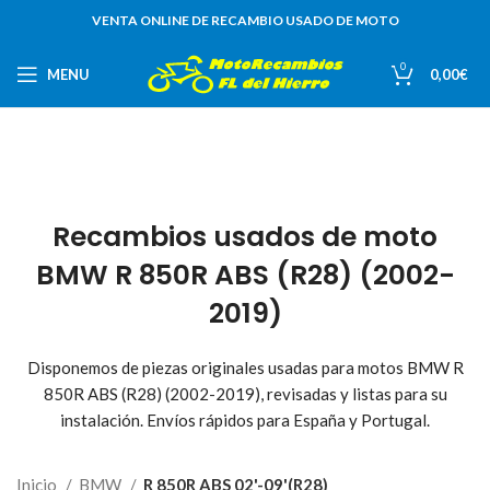
VENTA ONLINE DE RECAMBIO USADO DE MOTO
0
MENU
0,00
€
Recambios usados de moto
BMW R 850R ABS (R28) (2002-
2019)
Disponemos de piezas originales usadas para motos BMW R
850R ABS (R28) (2002-2019), revisadas y listas para su
instalación. Envíos rápidos para España y Portugal.
Inicio
BMW
R 850R ABS 02'-09'(R28)