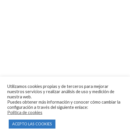
Tienda
Tasamos tu moto
Contacto
CONDICIONES Y AVISOS LEGALES
Condiciones de compra
Aviso legal
Política de privacidad
Utilizamos cookies propias y de terceros para mejorar
nuestros servicios y realizar análisis de uso y medición de
Política de cookies
nuestra web.
Puedes obtener más información y conocer cómo cambiar la
configuración a través del siguiente enlace:
Política de cookies
MOTORECAMBIOS FL DEL HIERRO
| DISEÑO WEB
HARRY SOUL
ACEPTO LAS COOKIES