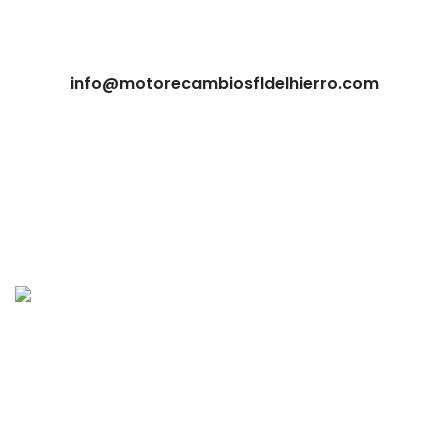
info@motorecambiosfldelhierro.com
Tienda online de recambios usados de moto.
Compra de motos para despiece.
Tramitación de bajas.
Tasación online de motos.