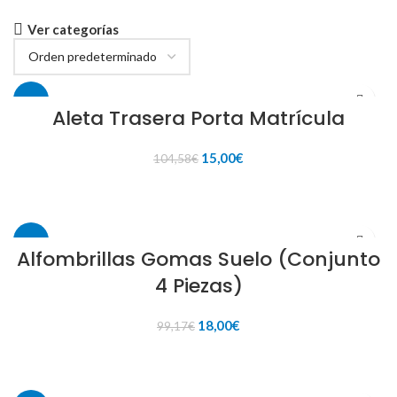
Ver categorías
-86%
Aleta Trasera Porta Matrícula
El
El
15,00
€
104,58
€
precio
precio
original
actual
AÑADIR AL CARRITO
era:
es:
104,58€.
15,00€.
-82%
Alfombrillas Gomas Suelo (Conjunto
4 Piezas)
El
El
18,00
€
99,17
€
precio
precio
original
actual
AÑADIR AL CARRITO
era:
es:
99,17€.
18,00€.