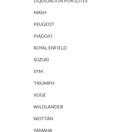
LIQUIDACIÓN POR LOTES
nal
actual
RITO
es:
MASH
6€.
14,00€.
PEUGEOT
PIAGGIO
ROYAL ENFIELD
SUZUKI
SYM
TRIUMPH
VOGE
WILDLANDER
WOTTAN
YAMAHA