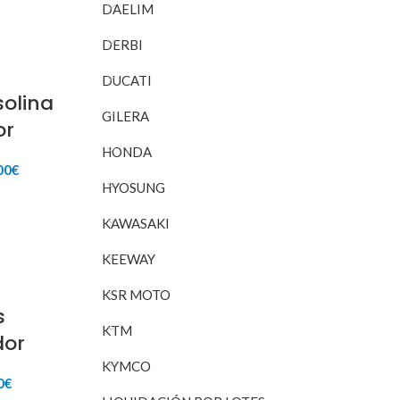
DAELIM
inal
actual
RITO
es:
DERBI
24€.
45,00€.
DUCATI
olina
GILERA
or
HONDA
El
00
€
o
precio
HYOSUNG
nal
actual
RITO
es:
KAWASAKI
36€.
175,00€.
KEEWAY
KSR MOTO
s
KTM
dor
KYMCO
El
0
€
o
precio