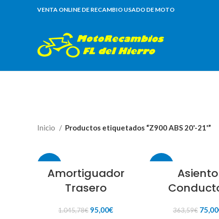
VENTA ONLINE DE RECAMBIO USADO DE MOTO
Inicio
Productos etiquetados “Z900 ABS 20'-21'”
-91%
-79%
Amortiguador
Asiento
Trasero
Conduct
El
El
El
95,00
€
75,00
1.045,78
€
363,59
€
precio
precio
preci