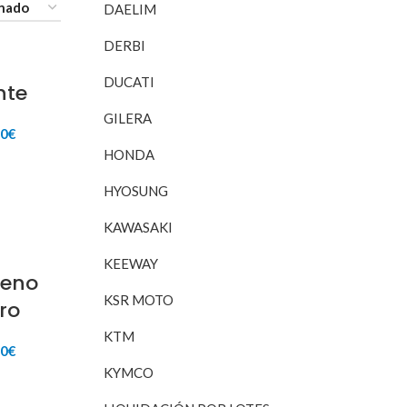
DAELIM
DERBI
DUCATI
nte
GILERA
El
00
€
io
precio
HONDA
inal
actual
RITO
es:
HYOSUNG
93€.
50,00€.
KAWASAKI
KEEWAY
reno
KSR MOTO
ro
KTM
El
00
€
io
precio
KYMCO
inal
actual
RITO
es: