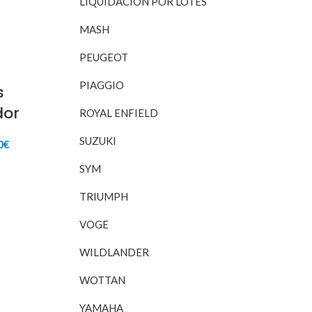
LIQUIDACIÓN POR LOTES
92€.
48,00€.
MASH
PEUGEOT
PIAGGIO
s
dor
ROYAL ENFIELD
SUZUKI
El
0
€
o
precio
SYM
nal
actual
RITO
es:
9€.
15,00€.
TRIUMPH
VOGE
WILDLANDER
WOTTAN
YAMAHA