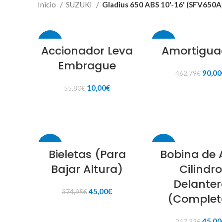
Inicio
SUZUKI
Gladius 650 ABS 10'-16' (SFV650A
-82%
-81%
Accionador Leva
Amortigua
Embrague
El
90,00
462,79
€
preci
El
El
10,00
€
55,80
€
origin
AÑADIR AL CARR
precio
precio
era:
original
actual
AÑADIR AL CARRITO
462,7
era:
es:
55,80€.
10,00€.
-88%
-82%
Bieletas (Para
Bobina de 
Bajar Altura)
Cilindro
Delanter
El
El
45,00
€
374,95
€
(Complet
precio
precio
original
actual
AÑADIR AL CARRITO
era:
es:
El
45,00
247,33
€