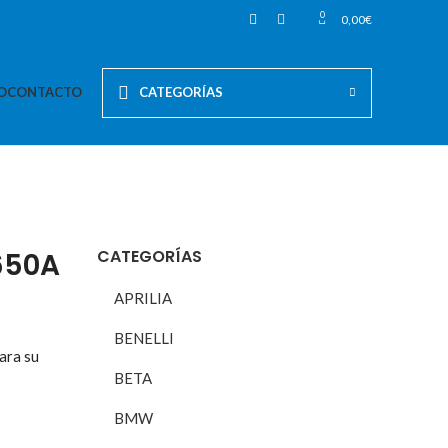
0
0,00
€
O
CONTACTO
CATEGORÍAS
CATEGORÍAS
650A
APRILIA
BENELLI
ara su
BETA
BMW