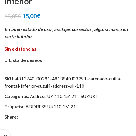
Inferior
El
El
15,00
€
48,85
€
precio
precio
original
actual
En buen estado de uso , anclajes correctos , alguna marca en
era:
es:
parte inferior.
48,85€.
15,00€.
Sin existencias
Lista de deseos
SKU:
4813740J00291-4813840J03291-carenado-quilla-
frontal-inferior-suzuki-address-uk-110
Categorías:
Address UK 110 15'-21'
,
SUZUKI
Etiqueta:
ADDRESS UK110 15'-21'
Share: