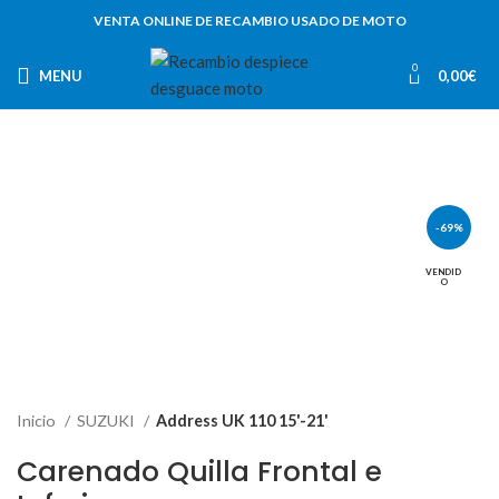
VENTA ONLINE DE RECAMBIO USADO DE MOTO
0
MENU
0,00
€
-69%
VENDID
O
Inicio
SUZUKI
Address UK 110 15'-21'
Carenado Quilla Frontal e