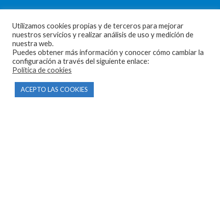
Utilizamos cookies propias y de terceros para mejorar
nuestros servicios y realizar análisis de uso y medición de
nuestra web.
CONTACTO
Puedes obtener más información y conocer cómo cambiar la
configuración a través del siguiente enlace:
Política de cookies
Parque Empresarial Las Condas , Nave 1
05440 Piedralaves-Ávila
ACEPTO LAS COOKIES
603 57 44 50
info@motorecambiosfldelhierro.com
Síguenos en Facebook
Síguenos en Instagram
NAVEGACIÓN
Inicio