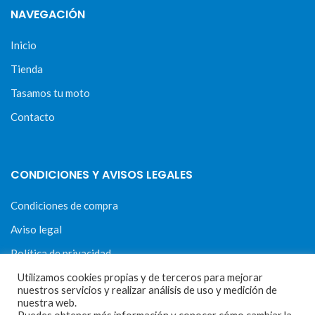
NAVEGACIÓN
Inicio
Tienda
Tasamos tu moto
Contacto
CONDICIONES Y AVISOS LEGALES
Condiciones de compra
Aviso legal
Política de privacidad
Política de cookies
Utilizamos cookies propias y de terceros para mejorar
nuestros servicios y realizar análisis de uso y medición de
nuestra web.