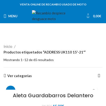
VENTA ONLINE DE RECAMBIO USADO DE MOTO
0
MENU
0,00
€
Inicio
Productos etiquetados “ADDRESS UK110 15'-21'”
Mostrando 1–12 de 65 resultados
Ver categorías
-56%
Aleta Guardabarros Delantero
El
El