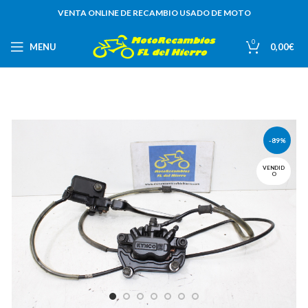
VENTA ONLINE DE RECAMBIO USADO DE MOTO
0
MENU
0,00
€
-89%
VENDID
O