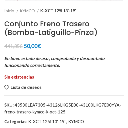
Inicio
KYMCO
K-XCT 125i 13'-19'
Conjunto Freno Trasero
(Bomba-Latiguillo-Pinza)
El
El
50,00
€
441,35
€
precio
precio
original
actual
En buen estado de uso , comprobado y desmontado
era:
es:
funcionando correctamente.
441,35€.
50,00€.
Sin existencias
Lista de deseos
SKU:
43530LEA7305-43126LKG5E00-43100LKG7E00YYA-
freno-trasero-kymco-k-xct-125
Categorías:
K-XCT 125i 13'-19'
,
KYMCO