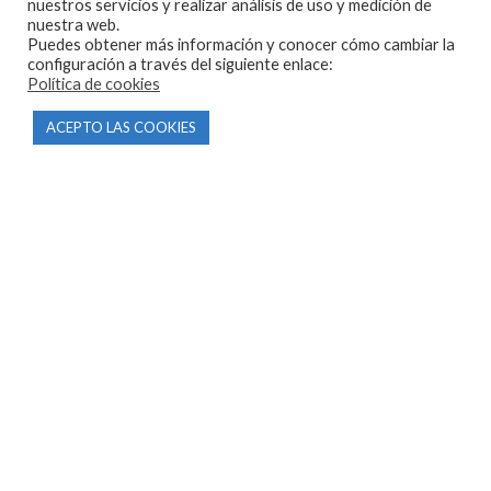
nuestros servicios y realizar análisis de uso y medición de
nuestra web.
Puedes obtener más información y conocer cómo cambiar la
configuración a través del siguiente enlace:
Política de cookies
CONTACTO
ACEPTO LAS COOKIES
Parque Empresarial Las Condas , Nave 1
05440 Piedralaves-Ávila
603 57 44 50
info@motorecambiosfldelhierro.com
Síguenos en Facebook
Síguenos en Instagram
NAVEGACIÓN