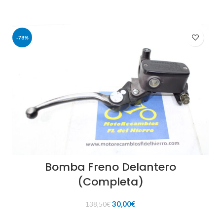
-78%
Bomba Freno Delantero
(Completa)
El
El
30,00
€
138,50
€
precio
precio