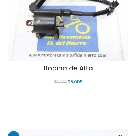
Bobina de Alta
El
El
25,00
€
75,15
€
precio
precio
original
actual
AÑADIR AL CARRITO
era:
es:
75,15€.
25,00€.