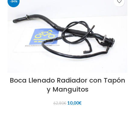
-84%
Boca Llenado Radiador con Tapón
y Manguitos
El
El
10,00
€
62,80
€
precio
precio
original
actual
AÑADIR AL CARRITO
era:
es:
62,80€.
10,00€.