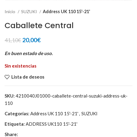
Inicio
SUZUKI
Address UK 110 15'-21'
Caballete Central
El
El
20,00
€
41,10
€
precio
precio
original
actual
En buen estado de uso.
era:
es:
Sin existencias
41,10€.
20,00€.
Lista de deseos
SKU:
4210040J01000-caballete-central-suzuki-address-uk-
110
Categorías:
Address UK 110 15'-21'
,
SUZUKI
Etiqueta:
ADDRESS UK110 15'-21'
Share: