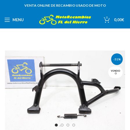
VENTA ONLINE DE RECAMBIO USADO DE MOTO
0
MENU
0,00
€
-51%
VENDID
O