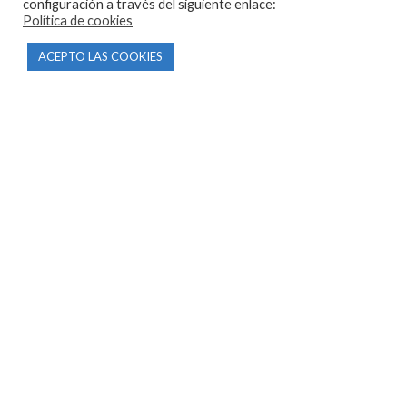
configuración a través del siguiente enlace:
Política de cookies
ACEPTO LAS COOKIES
CONTACTO
Parque Empresarial Las Condas , Nave 1
05440 Piedralaves-Ávila
603 57 44 50
info@motorecambiosfldelhierro.com
Síguenos en Facebook
Síguenos en Instagram
NAVEGACIÓN
Inicio