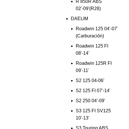
R 850R ABS
02'-09'(R28)
DAELIM
Roadwin 125 04'-07'
(Carburación)
Roadwin 125 FI
08'-14'
Roadwin 125R FI
09'-11'
S2 125 04-06'
S2 125 FI 07'-14'
S2 250 04'-09'
S3 125 FI SV125
10'-13'
S3 Touring ABS