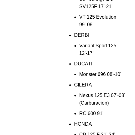
SV125F 17'-21'
VT 125 Evolution
99'-08'
DERBI
Variant Sport 125
12'-17'
DUCATI
Monster 696 08'-10'
GILERA
Nexus 125 E3 07'-08'
(Carburación)
RC 600 91'
HONDA
CB 125 F 21'-24'