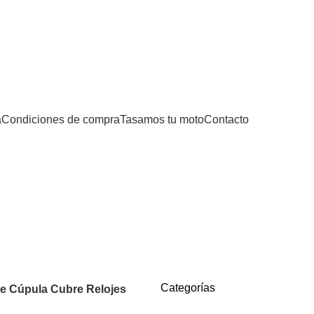
0
0,00
€
a
Condiciones de compra
Tasamos tu moto
Contacto
Categorías
Categorías
e Cúpula Cubre Relojes