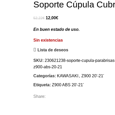
Soporte Cúpula Cubr
El
El
12,00
€
52,22
€
precio
precio
En buen estado de uso.
original
actual
era:
es:
Sin existencias
52,22€.
12,00€.
Lista de deseos
SKU:
230621238-soporte-cupula-parabrisas-
z900-abs-20-21
Categorías:
KAWASAKI
,
Z900 20'-21'
Etiqueta:
Z900 ABS 20'-21'
Share: