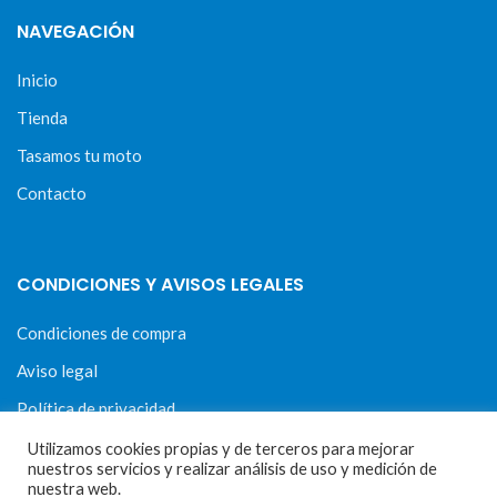
NAVEGACIÓN
Inicio
Tienda
Tasamos tu moto
Contacto
CONDICIONES Y AVISOS LEGALES
Condiciones de compra
Aviso legal
Política de privacidad
Política de cookies
Utilizamos cookies propias y de terceros para mejorar
nuestros servicios y realizar análisis de uso y medición de
nuestra web.