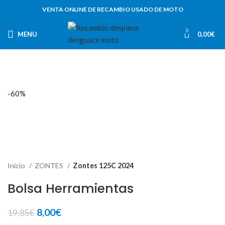
VENTA ONLINE DE RECAMBIO USADO DE MOTO
0
MENU
0,00
€
-60%
Inicio
ZONTES
Zontes 125C 2024
Bolsa Herramientas
El
El
8,00
€
19,85
€
precio
precio