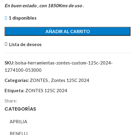
original
actual
En buen estado , con 1850Kms de uso .
era:
es:
1 disponibles
19,85€.
8,00€.
AÑADIR AL CARRITO
Lista de deseos
SKU:
bolsa-herramientas-zontes-custom-125c-2024-
1274100-053000
Categorías:
ZONTES
,
Zontes 125C 2024
Etiqueta:
ZONTES 125C 2024
Share:
CATEGORÍAS
APRILIA
BENELLI