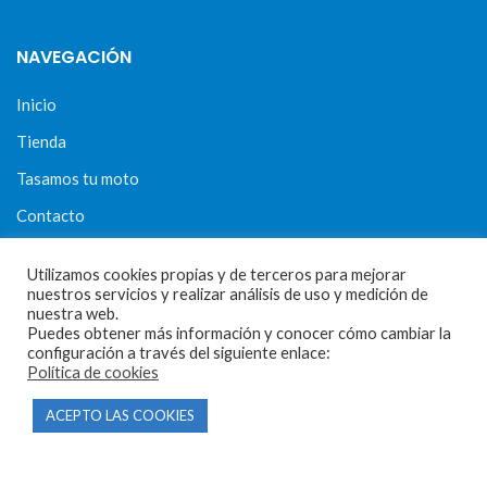
NAVEGACIÓN
Inicio
Tienda
Tasamos tu moto
Contacto
Utilizamos cookies propias y de terceros para mejorar
nuestros servicios y realizar análisis de uso y medición de
CONDICIONES Y AVISOS LEGALES
nuestra web.
Puedes obtener más información y conocer cómo cambiar la
Condiciones de compra
configuración a través del siguiente enlace:
Política de cookies
Aviso legal
ACEPTO LAS COOKIES
Política de privacidad
Política de cookies