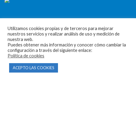
Utilizamos cookies propias y de terceros para mejorar
nuestros servicios y realizar análisis de uso y medición de
CONTACTO
nuestra web.
Puedes obtener más información y conocer cómo cambiar la
configuración a través del siguiente enlace:
Parque Empresarial Las Condas , Nave 1
Política de cookies
05440 Piedralaves-Ávila
ACEPTO LAS COOKIES
603 57 44 50
info@motorecambiosfldelhierro.com
Síguenos en Facebook
Síguenos en Instagram
NAVEGACIÓN