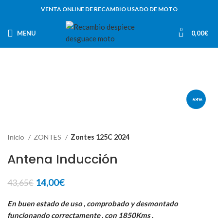
VENTA ONLINE DE RECAMBIO USADO DE MOTO
0
MENU
0,00
€
-68%
Inicio
ZONTES
Zontes 125C 2024
Antena Inducción
El
El
14,00
€
43,65
€
precio
precio
original
actual
En buen estado de uso , comprobado y desmontado
era:
es:
funcionando correctamente , con 1850Kms .