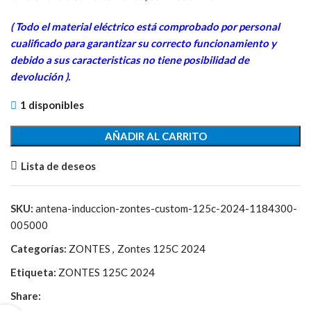
43,65€.
14,00€.
( Todo el material eléctrico está comprobado por personal
cua
lificado para garantizar su correcto funcionamiento y
debido a sus caracteristicas no tiene posibilidad de
devolución ).
1 disponibles
AÑADIR AL CARRITO
Lista de deseos
SKU:
antena-induccion-zontes-custom-125c-2024-1184300-
005000
Categorías:
ZONTES
,
Zontes 125C 2024
Etiqueta:
ZONTES 125C 2024
Share: