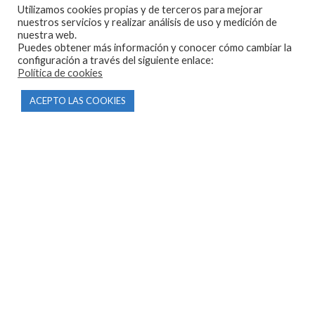
Utilizamos cookies propias y de terceros para mejorar
603 57 44 50
nuestros servicios y realizar análisis de uso y medición de
info@motorecambiosfldelhierro.com
nuestra web.
Puedes obtener más información y conocer cómo cambiar la
Síguenos en Facebook
configuración a través del siguiente enlace:
Política de cookies
Síguenos en Instagram
ACEPTO LAS COOKIES
NAVEGACIÓN
Inicio
Tienda
Tasamos tu moto
Contacto
CONDICIONES Y AVISOS LEGALES