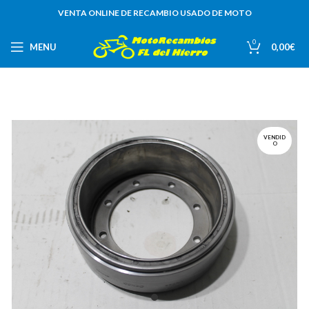
VENTA ONLINE DE RECAMBIO USADO DE MOTO
0
MENU
0,00
€
VENDID
O