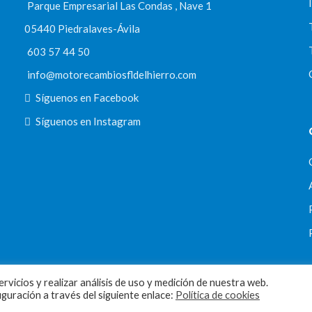
Parque Empresarial Las Condas , Nave 1
05440 Piedralaves-Ávila
603 57 44 50
info@motorecambiosfldelhierro.com
Síguenos en Facebook
Síguenos en Instagram
rvicios y realizar análisis de uso y medición de nuestra web.
uración a través del siguiente enlace:
Política de cookies