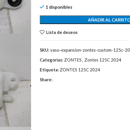
24,65€.
8,00€.
1 disponibles
AÑADIR AL CARRIT
Lista de deseos
SKU:
vaso-expansion-zontes-custom-125c-
Categorías:
ZONTES
,
Zontes 125C 2024
Etiqueta:
ZONTES 125C 2024
Share: