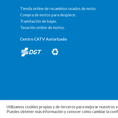
Tienda online de recambios usados de moto.
Compra de motos para despiece.
Tramitación de bajas.
Tasación online de motos.
Centro CATV Autorizado
Utilizamos cookies propias y de terceros para mejorar nuestros se
MOTORECAMBIOS FL DEL HIERRO
| DISEÑO WEB
HARRY SOUL
Puedes obtener más información y conocer cómo cambiar la config