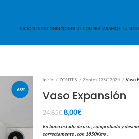
INICIO
TIENDA
CONDICIONES DE COMPRA
TASAMOS TU MOT
Inicio
ZONTES
Zontes 125C 2024
Vaso 
-68%
Vaso Expansión
El
El
8,00
€
24,65
€
precio
precio
En buen estado de uso , comprobado y desm
original
actual
correctamente , con 1850Kms .
era:
es: