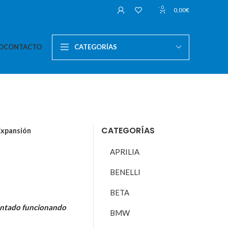
0
0,00
€
O
CONTACTO
CATEGORÍAS
CATEGORÍAS
Expansión
APRILIA
BENELLI
BETA
ontado funcionando
BMW