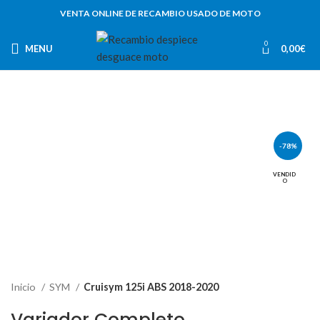
VENTA ONLINE DE RECAMBIO USADO DE MOTO
0
MENU
0,00
€
-78%
VENDID
O
Inicio
SYM
Cruisym 125i ABS 2018-2020
Variador Completo