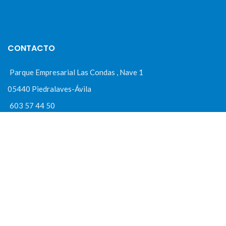
CONTACTO
Parque Empresarial Las Condas , Nave 1
05440 Piedralaves-Ávila
603 57 44 50
info@motorecambiosfldelhierro.com
Síguenos en Facebook
Síguenos en Instagram
NAVEGACIÓN
Inicio