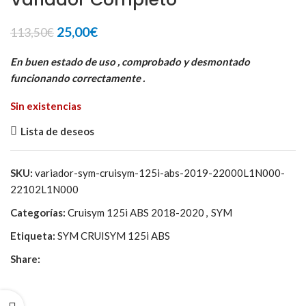
El
El
25,00
€
113,50
€
precio
precio
original
actual
En buen estado de uso , comprobado y desmontado
era:
es:
funcionando correctamente .
113,50€.
25,00€.
Sin existencias
Lista de deseos
SKU:
variador-sym-cruisym-125i-abs-2019-22000L1N000-
22102L1N000
Categorías:
Cruisym 125i ABS 2018-2020
,
SYM
Etiqueta:
SYM CRUISYM 125i ABS
Share: