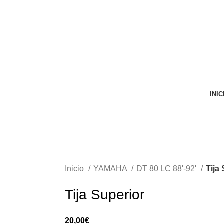
VENTA ONLINE DE RECAMBIO USADO DE MOTO
INIC
Inicio
YAMAHA
DT 80 LC 88'-92'
Tija
Tija Superior
20,00
€