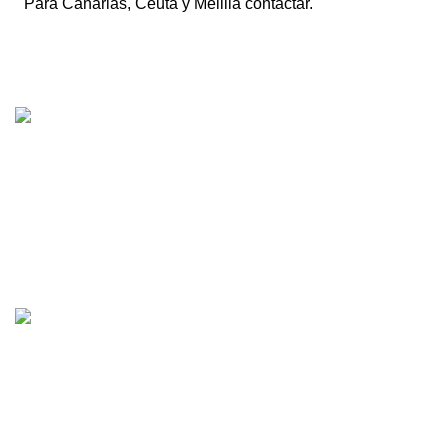
Para Canarias, Ceuta y Melilla contactar.
Tienda online de recambios usados de moto.
Compra de motos para despiece.
Tramitación de bajas.
Tasación online de motos.
Centro CATV Autorizado