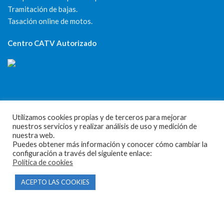
Tramitación de bajas.
Tasación online de motos.
Centro CATV Autorizado
Utilizamos cookies propias y de terceros para mejorar
CONTACTO
nuestros servicios y realizar análisis de uso y medición de
nuestra web.
Puedes obtener más información y conocer cómo cambiar la
Parque Empresarial Las Condas , Nave 1
configuración a través del siguiente enlace:
Política de cookies
05440 Piedralaves-Ávila
603 57 44 50
ACEPTO LAS COOKIES
info@motorecambiosfldelhierro.com
Síguenos en Facebook