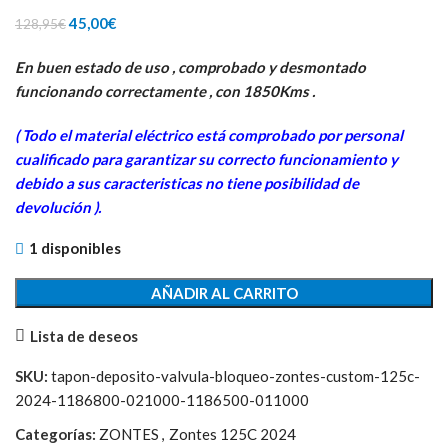
El
El
45,00
€
128,95
€
precio
precio
En buen estado de uso , comprobado y desmontado
original
actual
funcionando correctamente , con 1850Kms .
era:
es:
128,95€.
45,00€.
( Todo el material eléctrico está comprobado por personal
cua
lificado para garantizar su correcto funcionamiento y
debido a sus caracteristicas no tiene posibilidad de
devolución ).
1 disponibles
AÑADIR AL CARRITO
Lista de deseos
SKU:
tapon-deposito-valvula-bloqueo-zontes-custom-125c-
2024-1186800-021000-1186500-011000
Categorías:
ZONTES
,
Zontes 125C 2024