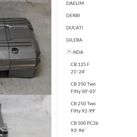
DAELIM
DERBI
DUCATI
GILERA
HONDA
CB 125 F
21'-24'
CB 250 Two
Fifty 00'-05'
CB 250 Two
Fifty 92-99'
CB 500 PC26
93'-96'