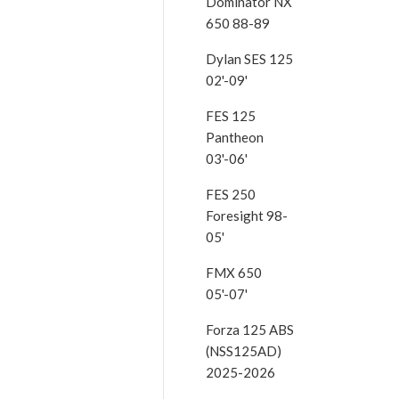
Dominator NX
650 88-89
Dylan SES 125
02'-09'
FES 125
Pantheon
03'-06'
FES 250
Foresight 98-
05'
FMX 650
05'-07'
Forza 125 ABS
(NSS125AD)
2025-2026