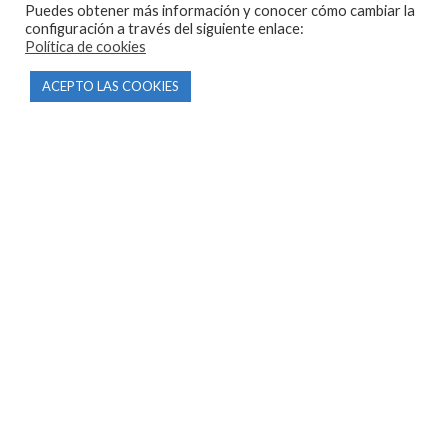
Puedes obtener más información y conocer cómo cambiar la
configuración a través del siguiente enlace:
Política de cookies
ACEPTO LAS COOKIES
CONTACTO
Parque Empresarial Las Condas , Nave 1
05440 Piedralaves-Ávila
603 57 44 50
info@motorecambiosfldelhierro.com
Síguenos en Facebook
Síguenos en Instagram
NAVEGACIÓN
Inicio