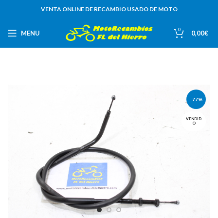
VENTA ONLINE DE RECAMBIO USADO DE MOTO
0
MENU
0,00
€
-77%
VENDID
O