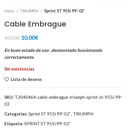
Inicio
TRIUMPH
Sprint ST 955i 99'-02'
Cable Embrague
El
El
10,00
€
43,50
€
precio
precio
original
actual
En buen estado de uso , desmontado funcionando
era:
es:
correctamente.
43,50€.
10,00€.
Sin existencias
Lista de deseos
SKU:
T2040464-cable-embrague-triumph-sprint-st-955i-99-
02
Categorías:
Sprint ST 955i 99'-02'
,
TRIUMPH
Etiqueta:
SPRINT ST 955i 99'-02'