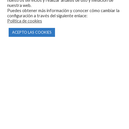
nuestros servicios y realizar análisis de uso y medición de
nuestra web.
Puedes obtener más información y conocer cómo cambiar la
configuración a través del siguiente enlace:
Política de cookies
CONTACTO
ACEPTO LAS COOKIES
Parque Empresarial Las Condas , Nave 1
05440 Piedralaves-Ávila
603 57 44 50
info@motorecambiosfldelhierro.com
Síguenos en Facebook
Síguenos en Instagram
NAVEGACIÓN