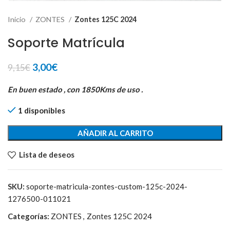
Inicio
ZONTES
Zontes 125C 2024
Soporte Matrícula
El
El
3,00
€
9,15
€
precio
precio
original
actual
En buen estado , con 1850Kms de uso .
era:
es:
1 disponibles
9,15€.
3,00€.
AÑADIR AL CARRITO
Lista de deseos
SKU:
soporte-matricula-zontes-custom-125c-2024-
1276500-011021
Categorías:
ZONTES
,
Zontes 125C 2024