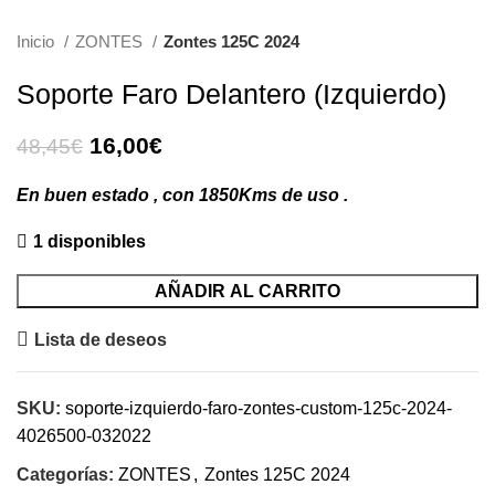
Inicio
ZONTES
Zontes 125C 2024
Soporte Faro Delantero (Izquierdo)
El
El
16,00
€
48,45
€
precio
precio
original
actual
En buen estado , con 1850Kms de uso .
era:
es:
1 disponibles
48,45€.
16,00€.
AÑADIR AL CARRITO
Lista de deseos
SKU:
soporte-izquierdo-faro-zontes-custom-125c-2024-
4026500-032022
Categorías:
ZONTES
,
Zontes 125C 2024