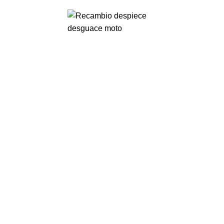
VENTA ONLINE DE RECAMBIO USADO DE MOTO
0
Menu
0,00
€
-67%