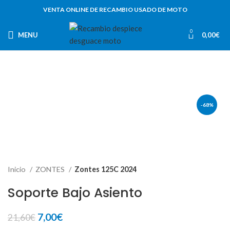
VENTA ONLINE DE RECAMBIO USADO DE MOTO
0
MENU
0,00
€
-68%
Inicio
ZONTES
Zontes 125C 2024
Soporte Bajo Asiento
El
El
7,00
€
21,60
€
precio
precio