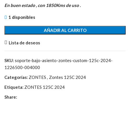
original
actual
En buen estado , con 1850Kms de uso .
era:
es:
1 disponibles
21,60€.
7,00€.
AÑADIR AL CARRITO
Lista de deseos
SKU:
soporte-bajo-asiento-zontes-custom-125c-2024-
1226500-004000
Categorías:
ZONTES
,
Zontes 125C 2024
Etiqueta:
ZONTES 125C 2024
Share: