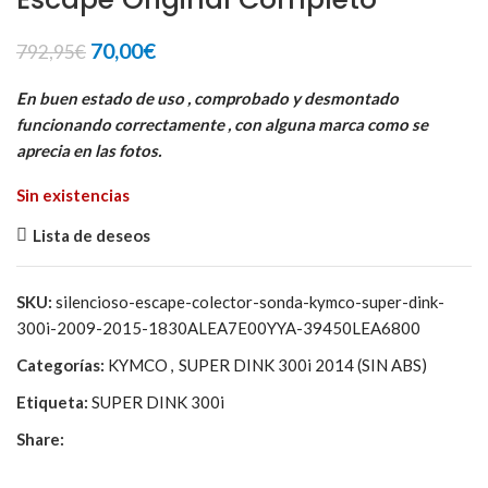
El
El
70,00
€
792,95
€
precio
precio
original
actual
En buen estado de uso , comprobado y desmontado
era:
es:
funcionando correctamente , con alguna marca como se
792,95€.
70,00€.
aprecia en las fotos.
Sin existencias
Lista de deseos
SKU:
silencioso-escape-colector-sonda-kymco-super-dink-
300i-2009-2015-1830ALEA7E00YYA-39450LEA6800
Categorías:
KYMCO
,
SUPER DINK 300i 2014 (SIN ABS)
Etiqueta:
SUPER DINK 300i
Share: