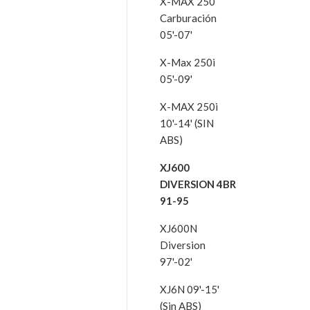
X-MAX 250
Carburación
05'-07'
X-Max 250i
05'-09'
X-MAX 250i
10'-14' (SIN
ABS)
XJ600
DIVERSION 4BR
91-95
XJ600N
Diversion
97'-02'
XJ6N 09'-15'
(Sin ABS)