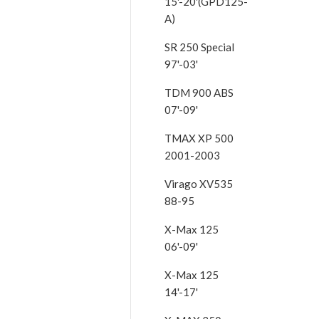
15'-20'(GPD125-
A)
SR 250 Special
97'-03'
TDM 900 ABS
07'-09'
TMAX XP 500
2001-2003
Virago XV535
88-95
X-Max 125
06'-09'
X-Max 125
14'-17'