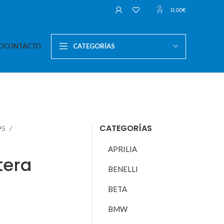
0
0,00
€
O
CONTACTO
CATEGORÍAS
CATEGORÍAS
95
APRILIA
tera
BENELLI
BETA
BMW