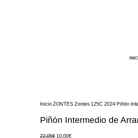
VENTA ONLINE DE RECAMBIO USADO DE MOTO
INIC
Inicio
ZONTES
Zontes 125C 2024
Piñón Int
Piñón Intermedio de Arr
El
El
22,05
€
10,00
€