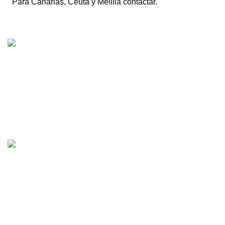
Para Canarias, Ceuta y Melilla contactar.
Tienda online de recambios usados de moto.
Compra de motos para despiece.
Tramitación de bajas.
Tasación online de motos.
Centro CATV Autorizado