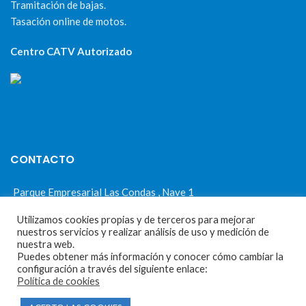
Tramitación de bajas.
Tasación online de motos.
Centro CATV Autorizado
CONTACTO
Parque Empresarial Las Condas , Nave 1
05440 Piedralaves-Ávila
Utilizamos cookies propias y de terceros para mejorar
nuestros servicios y realizar análisis de uso y medición de
603 57 44 50
nuestra web.
Puedes obtener más información y conocer cómo cambiar la
info@motorecambiosfldelhierro.com
configuración a través del siguiente enlace:
Política de cookies
Síguenos en Facebook
Síguenos en Instagram