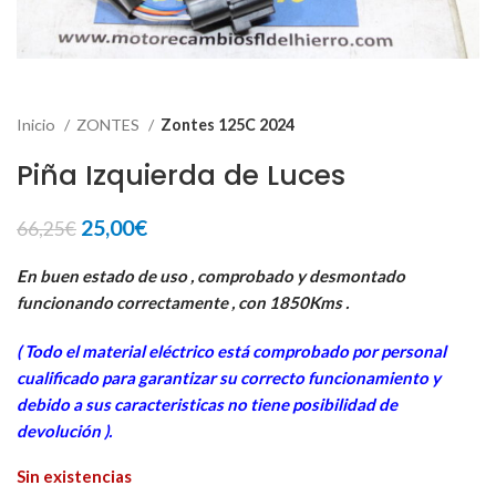
Inicio
ZONTES
Zontes 125C 2024
Piña Izquierda de Luces
El
El
25,00
€
66,25
€
precio
precio
original
actual
En buen estado de uso , comprobado y desmontado
era:
es:
funcionando correctamente , con 1850Kms .
66,25€.
25,00€.
( Todo el material eléctrico está comprobado por personal
cua
lificado para garantizar su correcto funcionamiento y
debido a sus caracteristicas no tiene posibilidad de
devolución ).
Sin existencias