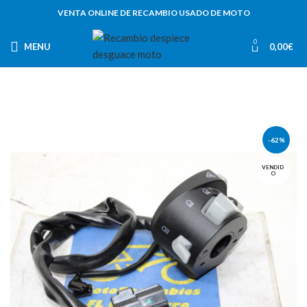
VENTA ONLINE DE RECAMBIO USADO DE MOTO
0
MENU
0,00
€
-62%
VENDID
O