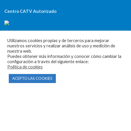
Centro CATV Autorizado
Utilizamos cookies propias y de terceros para mejorar
nuestros servicios y realizar análisis de uso y medición de
nuestra web.
Puedes obtener más información y conocer cómo cambiar la
CONTACTO
configuración a través del siguiente enlace:
Política de cookies
Parque Empresarial Las Condas , Nave 1
ACEPTO LAS COOKIES
05440 Piedralaves-Ávila
603 57 44 50
info@motorecambiosfldelhierro.com
Síguenos en Facebook
Síguenos en Instagram