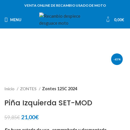
VENTA ONLINE DE RECAMBIO USADO DE MOTO
0
MENU
0,00
€
-65%
Inicio
ZONTES
Zontes 125C 2024
Piña Izquierda SET-MOD
El
El
21,00
€
59,85
€
precio
precio
En buen estado de uso , comprobado y desmontado