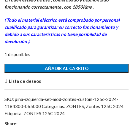
original
actual
era:
es:
funcionando correctamente , con 1850Kms .
59,85€.
21,00€.
( Todo el material eléctrico está comprobado por personal
cua
lificado para garantizar su correcto funcionamiento y
debido a sus caracteristicas no tiene posibilidad de
devolución ).
1 disponibles
Piña
AÑADIR AL CARRITO
Izquierda
Lista de deseos
SET-
MOD
cantidad
SKU:
piña-izquierda-set-mod-zontes-custom-125c-2024-
1184300-065000
Categorías:
ZONTES
,
Zontes 125C 2024
Etiqueta:
ZONTES 125C 2024
Share: