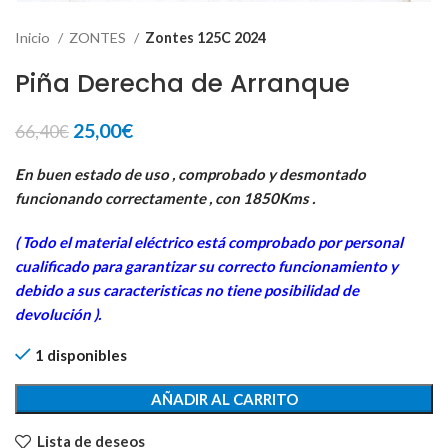
Inicio
ZONTES
Zontes 125C 2024
Piña Derecha de Arranque
El
El
25,00
€
66,40
€
precio
precio
original
actual
En buen estado de uso , comprobado y desmontado
era:
es:
funcionando correctamente , con 1850Kms .
66,40€.
25,00€.
( Todo el material eléctrico está comprobado por personal
cua
lificado para garantizar su correcto funcionamiento y
debido a sus caracteristicas no tiene posibilidad de
devolución ).
1 disponibles
AÑADIR AL CARRITO
Lista de deseos