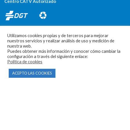
Centro CATV Autorizado
Utilizamos cookies propias y de terceros para mejorar
nuestros servicios y realizar análisis de uso y medición de
nuestra web.
Puedes obtener más información y conocer cómo cambiar la
CONTACTO
configuración a través del siguiente enlace:
Política de cookies
Parque Empresarial Las Condas , Nave 1
ACEPTO LAS COOKIES
05440 Piedralaves-Ávila
603 57 44 50
info@motorecambiosfldelhierro.com
Síguenos en Facebook
Síguenos en Instagram