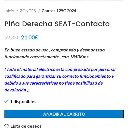
Inicio
ZONTES
Zontes 125C 2024
Piña Derecha SEAT-Contacto
El
El
21,00
€
59,85
€
precio
precio
original
actual
En buen estado de uso , comprobado y desmontado
era:
es:
funcionando correctamente , con 1850Kms .
59,85€.
21,00€.
( Todo el material eléctrico está comprobado por personal
cua
lificado para garantizar su correcto funcionamiento y
debido a sus caracteristicas no tiene posibilidad de
devolución ).
1 disponibles
AÑADIR AL CARRITO
Lista de deseos