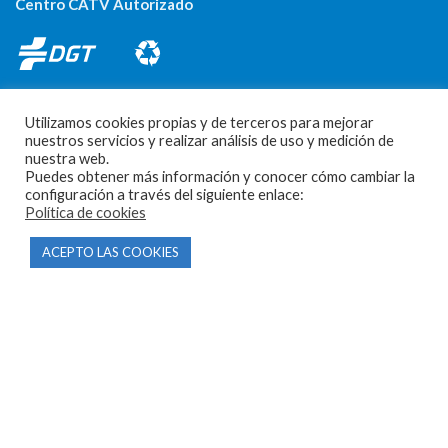
Centro CATV Autorizado
Utilizamos cookies propias y de terceros para mejorar
nuestros servicios y realizar análisis de uso y medición de
nuestra web.
Puedes obtener más información y conocer cómo cambiar la
CONTACTO
configuración a través del siguiente enlace:
Política de cookies
Parque Empresarial Las Condas , Nave 1
ACEPTO LAS COOKIES
05440 Piedralaves-Ávila
603 57 44 50
info@motorecambiosfldelhierro.com
Síguenos en Facebook
Síguenos en Instagram