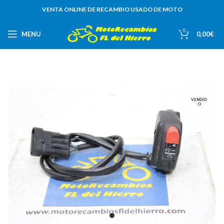
VENTA ONLINE DE RECAMBIO USADO DE MOTO
0
MENU
0,00
€
VENDID
O