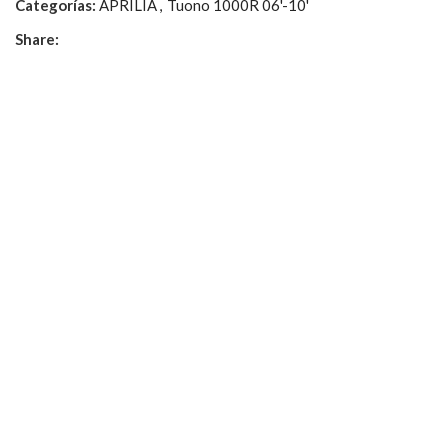
Categorías:
APRILIA
,
Tuono 1000R 06'-10'
Share: