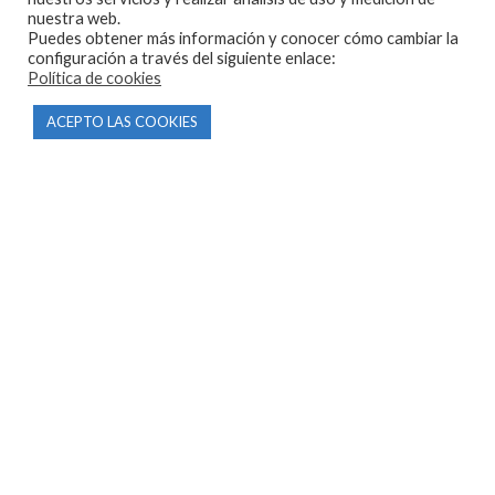
Inicio
nuestra web.
Puedes obtener más información y conocer cómo cambiar la
Tienda
configuración a través del siguiente enlace:
Política de cookies
Tasamos tu moto
Contacto
ACEPTO LAS COOKIES
CONDICIONES Y AVISOS LEGALES
Condiciones de compra
Aviso legal
Política de privacidad
Política de cookies